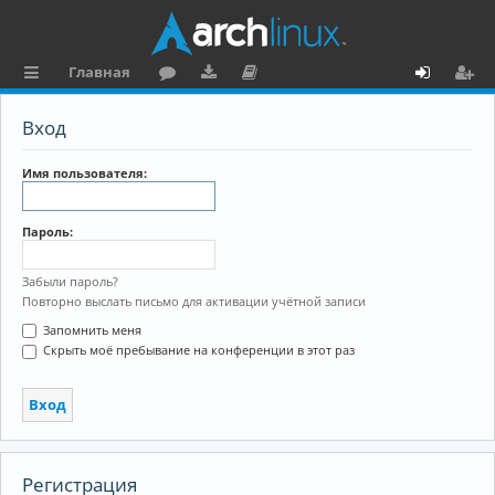
Главная
с
о
аг
о
х
ег
Вход
ы
ру
ру
ку
о
и
л
м
зк
м
д
ст
Имя пользователя:
к
и
е
р
Пароль:
и
н
а
та
ц
Забыли пароль?
Повторно выслать письмо для активации учётной записи
ц
и
Запомнить меня
и
я
Скрыть моё пребывание на конференции в этот раз
я
Регистрация