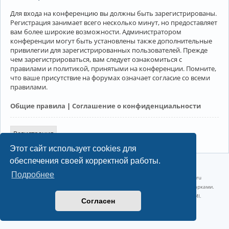
Для входа на конференцию вы должны быть зарегистрированы.
Регистрация занимает всего несколько минут, но предоставляет
вам более широкие возможности. Администратором
конференции могут быть установлены также дополнительные
привилегии для зарегистрированных пользователей. Прежде
чем зарегистрироваться, вам следует ознакомиться с
правилами и политикой, принятыми на конференции. Помните,
что ваше присутствие на форумах означает согласие со всеми
правилами.
Общие правила
|
Соглашение о конфиденциальности
Регистрация
Этот сайт использует cookies для
обеспечения своей корректной работы.
©2022-2026, Русскоязычное сообщество Arch Linux.
Подробнее
Linux 6.18.40-1-lts x86_64 GNU/Linux 2026-07-26 08:48:12 |
vps reg.ru
Название и логотип Arch Linux ™ являются признанными торговыми марками.
Linux ® — зарегистрированная торговая марка Linus Torvalds и LMI.
Согласен
Конфиденциальность
|
Правила