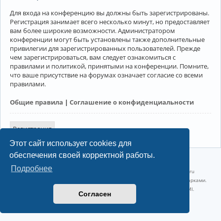
Для входа на конференцию вы должны быть зарегистрированы.
Регистрация занимает всего несколько минут, но предоставляет
вам более широкие возможности. Администратором
конференции могут быть установлены также дополнительные
привилегии для зарегистрированных пользователей. Прежде
чем зарегистрироваться, вам следует ознакомиться с
правилами и политикой, принятыми на конференции. Помните,
что ваше присутствие на форумах означает согласие со всеми
правилами.
Общие правила
|
Соглашение о конфиденциальности
Регистрация
Этот сайт использует cookies для
обеспечения своей корректной работы.
©2022-2026, Русскоязычное сообщество Arch Linux.
Подробнее
Linux 6.18.40-1-lts x86_64 GNU/Linux 2026-07-26 08:48:12 |
vps reg.ru
Название и логотип Arch Linux ™ являются признанными торговыми марками.
Linux ® — зарегистрированная торговая марка Linus Torvalds и LMI.
Согласен
Конфиденциальность
|
Правила