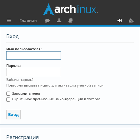
Главная
с
о
аг
о
х
ег
Вход
ы
ру
ру
ку
о
и
л
м
зк
м
д
ст
Имя пользователя:
к
и
е
р
Пароль:
и
н
а
та
ц
Забыли пароль?
Повторно выслать письмо для активации учётной записи
ц
и
Запомнить меня
и
я
Скрыть моё пребывание на конференции в этот раз
я
Регистрация