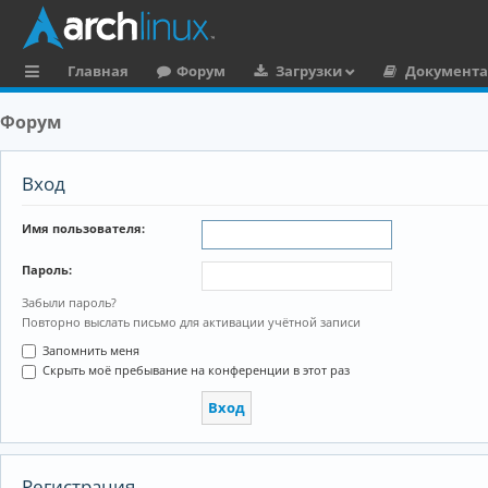
Главная
Форум
Загрузки
Документ
с
Форум
ы
л
Вход
к
Имя пользователя:
и
Пароль:
Забыли пароль?
Повторно выслать письмо для активации учётной записи
Запомнить меня
Скрыть моё пребывание на конференции в этот раз
Регистрация