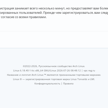
истрация занимает всего несколько минут, но предоставляет вам бо
рированных пользователей. Прежде чем зарегистрироваться, вам след
 согласие со всеми правилами.
©2022-2026, Русскоязычное сообщество Arch Linux.
Linux 6.18.40-1-lts x86_64 GNU/Linux 2026-07-26 08:48:12 |
vps reg.ru
Название и логотип Arch Linux ™ являются признанными торговыми марками.
Linux ® — зарегистрированная торговая марка Linus Torvalds и LMI.
Конфиденциальность
|
Правила