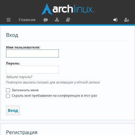
Главная
с
о
аг
о
х
ег
Вход
ы
ру
ру
ку
о
и
л
м
зк
м
д
ст
Имя пользователя:
к
и
е
р
Пароль:
и
н
а
та
ц
Забыли пароль?
Повторно выслать письмо для активации учётной записи
ц
и
Запомнить меня
и
я
Скрыть моё пребывание на конференции в этот раз
я
Регистрация