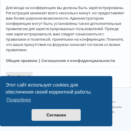
Для входа на конференцию вы должны быть зарегистрированы.
Регистрация занимает всего несколько минут, но предоставляет
вам более широкие возможности. Администратором
конференции могут быть установлены также дополнительные
привилегии для зарегистрированных пользователей. Прежде
чем зарегистрироваться, вам следует ознакомиться с
правилами и политикой, принятыми на конференции. Помните,
что ваше присутствие на форумах означает согласие со всеми
правилами.
Общие правила
|
Соглашение о конфиденциальности
Регистрация
Этот сайт использует cookies для
обеспечения своей корректной работы.
©2022-2026, Русскоязычное сообщество Arch Linux.
Подробнее
Linux 6.18.40-1-lts x86_64 GNU/Linux 2026-07-26 08:48:12 |
vps reg.ru
Название и логотип Arch Linux ™ являются признанными торговыми марками.
Linux ® — зарегистрированная торговая марка Linus Torvalds и LMI.
Согласен
Конфиденциальность
|
Правила