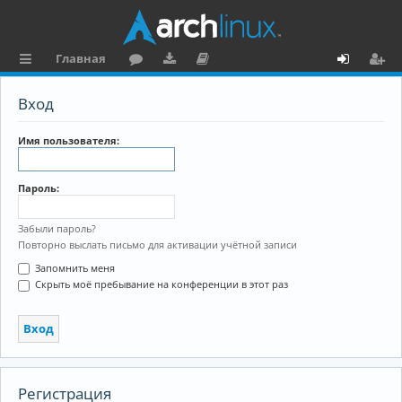
Главная
с
о
аг
о
х
ег
Вход
ы
ру
ру
ку
о
и
л
м
зк
м
д
ст
Имя пользователя:
к
и
е
р
Пароль:
и
н
а
та
ц
Забыли пароль?
Повторно выслать письмо для активации учётной записи
ц
и
Запомнить меня
и
я
Скрыть моё пребывание на конференции в этот раз
я
Регистрация