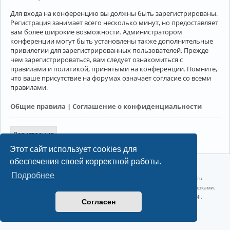
Для входа на конференцию вы должны быть зарегистрированы.
Регистрация занимает всего несколько минут, но предоставляет
вам более широкие возможности. Администратором
конференции могут быть установлены также дополнительные
привилегии для зарегистрированных пользователей. Прежде
чем зарегистрироваться, вам следует ознакомиться с
правилами и политикой, принятыми на конференции. Помните,
что ваше присутствие на форумах означает согласие со всеми
правилами.
Общие правила
|
Соглашение о конфиденциальности
Регистрация
Этот сайт использует cookies для
обеспечения своей корректной работы.
©2022-2026, Русскоязычное сообщество Arch Linux.
Подробнее
Linux 6.18.40-1-lts x86_64 GNU/Linux 2026-07-26 08:48:12 |
vps reg.ru
Название и логотип Arch Linux ™ являются признанными торговыми марками.
Linux ® — зарегистрированная торговая марка Linus Torvalds и LMI.
Согласен
Конфиденциальность
|
Правила