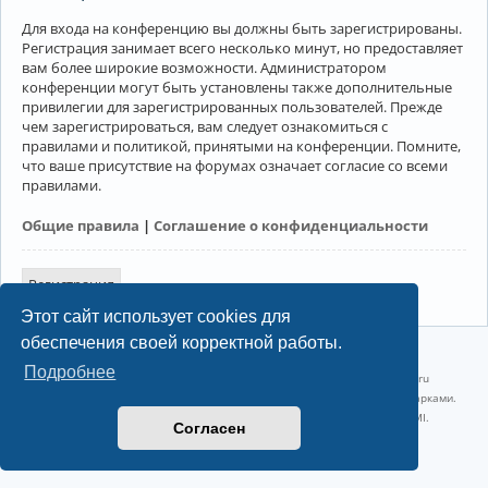
Для входа на конференцию вы должны быть зарегистрированы.
Регистрация занимает всего несколько минут, но предоставляет
вам более широкие возможности. Администратором
конференции могут быть установлены также дополнительные
привилегии для зарегистрированных пользователей. Прежде
чем зарегистрироваться, вам следует ознакомиться с
правилами и политикой, принятыми на конференции. Помните,
что ваше присутствие на форумах означает согласие со всеми
правилами.
Общие правила
|
Соглашение о конфиденциальности
Регистрация
Этот сайт использует cookies для
обеспечения своей корректной работы.
©2022-2026, Русскоязычное сообщество Arch Linux.
Подробнее
Linux 6.18.40-1-lts x86_64 GNU/Linux 2026-07-26 08:48:12 |
vps reg.ru
Название и логотип Arch Linux ™ являются признанными торговыми марками.
Linux ® — зарегистрированная торговая марка Linus Torvalds и LMI.
Согласен
Конфиденциальность
|
Правила