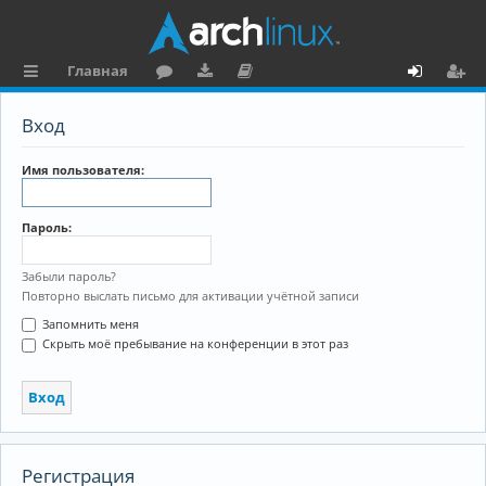
Главная
с
о
аг
о
х
ег
Вход
ы
ру
ру
ку
о
и
л
м
зк
м
д
ст
Имя пользователя:
к
и
е
р
Пароль:
и
н
а
та
ц
Забыли пароль?
Повторно выслать письмо для активации учётной записи
ц
и
Запомнить меня
и
я
Скрыть моё пребывание на конференции в этот раз
я
Регистрация