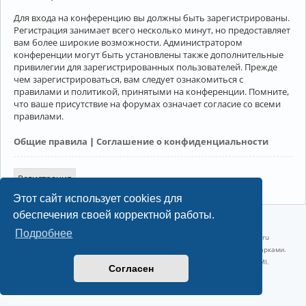
Для входа на конференцию вы должны быть зарегистрированы.
Регистрация занимает всего несколько минут, но предоставляет
вам более широкие возможности. Администратором
конференции могут быть установлены также дополнительные
привилегии для зарегистрированных пользователей. Прежде
чем зарегистрироваться, вам следует ознакомиться с
правилами и политикой, принятыми на конференции. Помните,
что ваше присутствие на форумах означает согласие со всеми
правилами.
Общие правила
|
Соглашение о конфиденциальности
Регистрация
Этот сайт использует cookies для
обеспечения своей корректной работы.
©2022-2026, Русскоязычное сообщество Arch Linux.
Подробнее
Linux 6.18.40-1-lts x86_64 GNU/Linux 2026-07-26 08:48:12 |
vps reg.ru
Название и логотип Arch Linux ™ являются признанными торговыми марками.
Linux ® — зарегистрированная торговая марка Linus Torvalds и LMI.
Согласен
Конфиденциальность
|
Правила