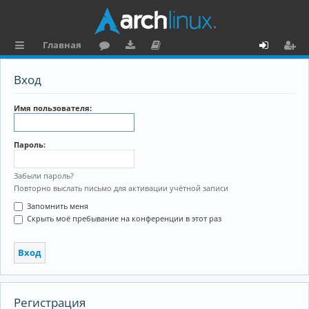
Главная
с
о
аг
о
х
ег
Вход
ы
ру
ру
ку
о
и
л
м
зк
м
д
ст
Имя пользователя:
к
и
е
р
Пароль:
и
н
а
та
ц
Забыли пароль?
Повторно выслать письмо для активации учётной записи
ц
и
Запомнить меня
и
я
Скрыть моё пребывание на конференции в этот раз
я
Регистрация