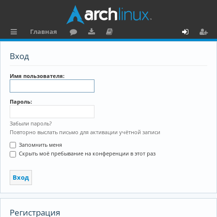
Главная
с
о
аг
о
х
ег
Вход
ы
ру
ру
ку
о
и
л
м
зк
м
д
ст
Имя пользователя:
к
и
е
р
Пароль:
и
н
а
та
ц
Забыли пароль?
Повторно выслать письмо для активации учётной записи
ц
и
Запомнить меня
и
я
Скрыть моё пребывание на конференции в этот раз
я
Регистрация