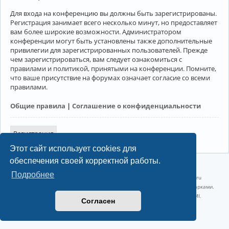
Для входа на конференцию вы должны быть зарегистрированы.
Регистрация занимает всего несколько минут, но предоставляет
вам более широкие возможности. Администратором
конференции могут быть установлены также дополнительные
привилегии для зарегистрированных пользователей. Прежде
чем зарегистрироваться, вам следует ознакомиться с
правилами и политикой, принятыми на конференции. Помните,
что ваше присутствие на форумах означает согласие со всеми
правилами.
Общие правила
|
Соглашение о конфиденциальности
Регистрация
Этот сайт использует cookies для
обеспечения своей корректной работы.
©2022-2026, Русскоязычное сообщество Arch Linux.
Подробнее
Linux 6.18.40-1-lts x86_64 GNU/Linux 2026-07-26 08:48:12 |
vps reg.ru
Название и логотип Arch Linux ™ являются признанными торговыми марками.
Linux ® — зарегистрированная торговая марка Linus Torvalds и LMI.
Согласен
Конфиденциальность
|
Правила