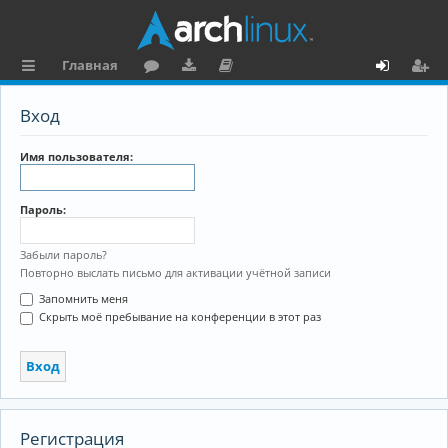
Главная
с
о
аг
о
х
ег
Вход
ы
ру
ру
ку
о
и
л
м
зк
м
д
ст
Имя пользователя:
к
и
е
р
Пароль:
и
н
а
та
ц
Забыли пароль?
Повторно выслать письмо для активации учётной записи
ц
и
Запомнить меня
и
я
Скрыть моё пребывание на конференции в этот раз
я
Регистрация