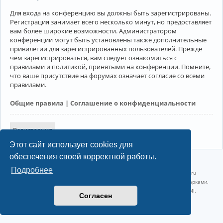
Для входа на конференцию вы должны быть зарегистрированы.
Регистрация занимает всего несколько минут, но предоставляет
вам более широкие возможности. Администратором
конференции могут быть установлены также дополнительные
привилегии для зарегистрированных пользователей. Прежде
чем зарегистрироваться, вам следует ознакомиться с
правилами и политикой, принятыми на конференции. Помните,
что ваше присутствие на форумах означает согласие со всеми
правилами.
Общие правила
|
Соглашение о конфиденциальности
Регистрация
Этот сайт использует cookies для
обеспечения своей корректной работы.
©2022-2026, Русскоязычное сообщество Arch Linux.
Подробнее
Linux 6.18.40-1-lts x86_64 GNU/Linux 2026-07-26 08:48:12 |
vps reg.ru
Название и логотип Arch Linux ™ являются признанными торговыми марками.
Linux ® — зарегистрированная торговая марка Linus Torvalds и LMI.
Согласен
Конфиденциальность
|
Правила