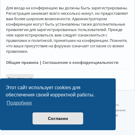
Для входа на конференцию вы должны быть зарегистрированы.
Регистрация занимает всего несколько минут, но предоставляет
вам более широкие возможности. Администратором
конференции могут быть установлены также дополнительные
привилегии для зарегистрированных пользователей. Прежде
чем зарегистрироваться, вам следует ознакомиться с
правилами и политикой, принятыми на конференции. Помните,
что ваше присутствие на форумах означает согласие со всеми
правилами.
Общие правила
|
Соглашение о конфиденциальности
Регистрация
Этот сайт использует cookies для
обеспечения своей корректной работы.
©2022-2026, Русскоязычное сообщество Arch Linux.
Подробнее
Linux 6.18.40-1-lts x86_64 GNU/Linux 2026-07-26 08:48:12 |
vps reg.ru
Название и логотип Arch Linux ™ являются признанными торговыми марками.
Linux ® — зарегистрированная торговая марка Linus Torvalds и LMI.
Согласен
Конфиденциальность
|
Правила