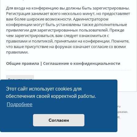
Для входа на конференцию вы должны быть зарегистрированы.
Регистрация занимает всего несколько минут, но предоставляет
вам более широкие возможности. Администратором
конференции могут быть установлены также дополнительные
привилегии для зарегистрированных пользователей. Прежде
чем зарегистрироваться, вам следует ознакомиться с
правилами и политикой, принятыми на конференции. Помните,
что ваше присутствие на форумах означает согласие со всеми
правилами.
Общие правила
|
Соглашение о конфиденциальности
Регистрация
Этот сайт использует cookies для
обеспечения своей корректной работы.
©2022-2026, Русскоязычное сообщество Arch Linux.
Подробнее
Linux 6.18.40-1-lts x86_64 GNU/Linux 2026-07-26 08:48:12 |
vps reg.ru
Название и логотип Arch Linux ™ являются признанными торговыми марками.
Linux ® — зарегистрированная торговая марка Linus Torvalds и LMI.
Согласен
Конфиденциальность
|
Правила