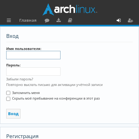
Главная
с
о
аг
о
х
ег
Вход
ы
ру
ру
ку
о
и
л
м
зк
м
д
ст
Имя пользователя:
к
и
е
р
Пароль:
и
н
а
та
ц
Забыли пароль?
Повторно выслать письмо для активации учётной записи
ц
и
Запомнить меня
и
я
Скрыть моё пребывание на конференции в этот раз
я
Регистрация