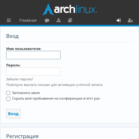
Главная
с
о
аг
о
х
ег
Вход
ы
ру
ру
ку
о
и
л
м
зк
м
д
ст
Имя пользователя:
к
и
е
р
Пароль:
и
н
а
та
ц
Забыли пароль?
Повторно выслать письмо для активации учётной записи
ц
и
Запомнить меня
и
я
Скрыть моё пребывание на конференции в этот раз
я
Регистрация