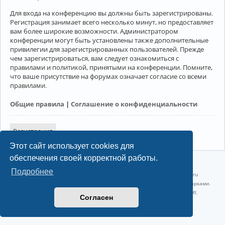
Для входа на конференцию вы должны быть зарегистрированы.
Регистрация занимает всего несколько минут, но предоставляет
вам более широкие возможности. Администратором
конференции могут быть установлены также дополнительные
привилегии для зарегистрированных пользователей. Прежде
чем зарегистрироваться, вам следует ознакомиться с
правилами и политикой, принятыми на конференции. Помните,
что ваше присутствие на форумах означает согласие со всеми
правилами.
Общие правила
|
Соглашение о конфиденциальности
Регистрация
Этот сайт использует cookies для
обеспечения своей корректной работы.
©2022-2026, Русскоязычное сообщество Arch Linux.
Подробнее
Linux 6.18.40-1-lts x86_64 GNU/Linux 2026-07-26 08:48:12 |
vps reg.ru
Название и логотип Arch Linux ™ являются признанными торговыми марками.
Linux ® — зарегистрированная торговая марка Linus Torvalds и LMI.
Согласен
Конфиденциальность
|
Правила