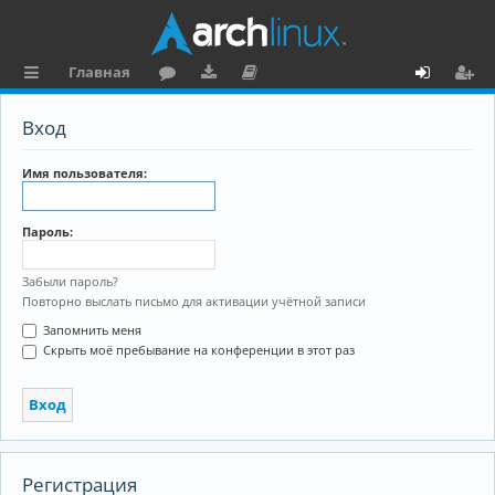
Главная
с
о
аг
о
х
ег
Вход
ы
ру
ру
ку
о
и
л
м
зк
м
д
ст
Имя пользователя:
к
и
е
р
Пароль:
и
н
а
та
ц
Забыли пароль?
Повторно выслать письмо для активации учётной записи
ц
и
Запомнить меня
и
я
Скрыть моё пребывание на конференции в этот раз
я
Регистрация