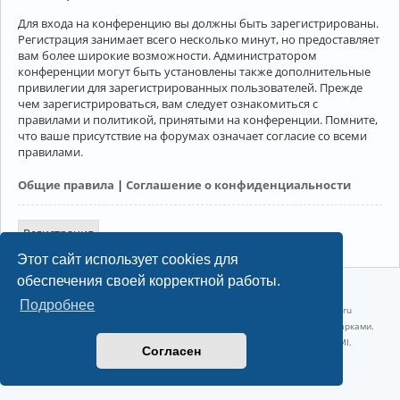
Для входа на конференцию вы должны быть зарегистрированы.
Регистрация занимает всего несколько минут, но предоставляет
вам более широкие возможности. Администратором
конференции могут быть установлены также дополнительные
привилегии для зарегистрированных пользователей. Прежде
чем зарегистрироваться, вам следует ознакомиться с
правилами и политикой, принятыми на конференции. Помните,
что ваше присутствие на форумах означает согласие со всеми
правилами.
Общие правила
|
Соглашение о конфиденциальности
Регистрация
Этот сайт использует cookies для
обеспечения своей корректной работы.
©2022-2026, Русскоязычное сообщество Arch Linux.
Подробнее
Linux 6.18.40-1-lts x86_64 GNU/Linux 2026-07-26 08:48:12 |
vps reg.ru
Название и логотип Arch Linux ™ являются признанными торговыми марками.
Linux ® — зарегистрированная торговая марка Linus Torvalds и LMI.
Согласен
Конфиденциальность
|
Правила