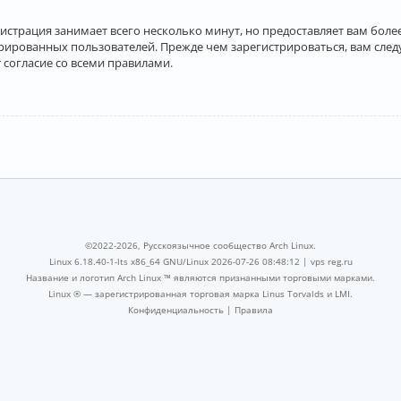
истрация занимает всего несколько минут, но предоставляет вам бо
рированных пользователей. Прежде чем зарегистрироваться, вам след
 согласие со всеми правилами.
©2022-2026, Русскоязычное сообщество Arch Linux.
Linux 6.18.40-1-lts x86_64 GNU/Linux 2026-07-26 08:48:12 |
vps reg.ru
Название и логотип Arch Linux ™ являются признанными торговыми марками.
Linux ® — зарегистрированная торговая марка Linus Torvalds и LMI.
Конфиденциальность
|
Правила