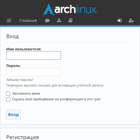
Главная
с
о
аг
о
х
ег
Вход
ы
ру
ру
ку
о
и
л
м
зк
м
д
ст
Имя пользователя:
к
и
е
р
Пароль:
и
н
а
та
ц
Забыли пароль?
Повторно выслать письмо для активации учётной записи
ц
и
Запомнить меня
и
я
Скрыть моё пребывание на конференции в этот раз
я
Регистрация