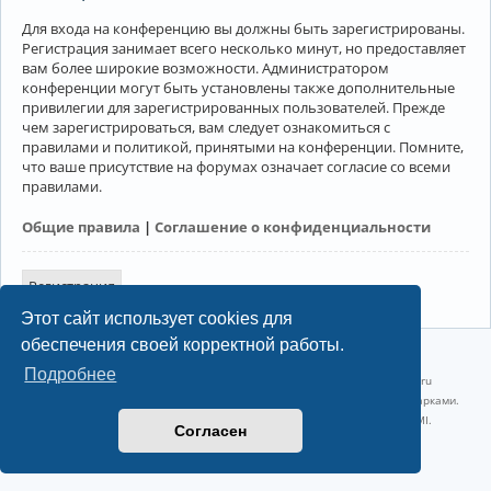
Для входа на конференцию вы должны быть зарегистрированы.
Регистрация занимает всего несколько минут, но предоставляет
вам более широкие возможности. Администратором
конференции могут быть установлены также дополнительные
привилегии для зарегистрированных пользователей. Прежде
чем зарегистрироваться, вам следует ознакомиться с
правилами и политикой, принятыми на конференции. Помните,
что ваше присутствие на форумах означает согласие со всеми
правилами.
Общие правила
|
Соглашение о конфиденциальности
Регистрация
Этот сайт использует cookies для
обеспечения своей корректной работы.
©2022-2026, Русскоязычное сообщество Arch Linux.
Подробнее
Linux 6.18.40-1-lts x86_64 GNU/Linux 2026-07-26 08:48:12 |
vps reg.ru
Название и логотип Arch Linux ™ являются признанными торговыми марками.
Linux ® — зарегистрированная торговая марка Linus Torvalds и LMI.
Согласен
Конфиденциальность
|
Правила