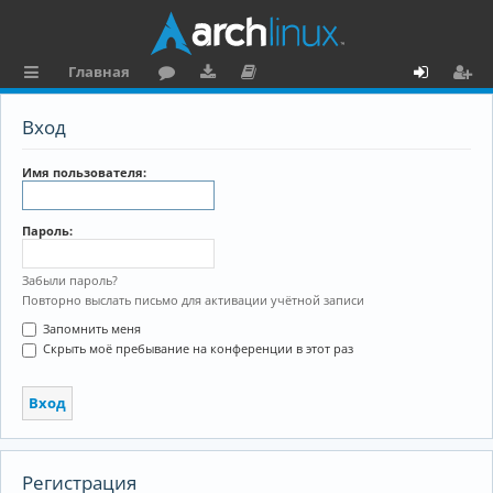
Главная
с
о
аг
о
х
ег
Вход
ы
ру
ру
ку
о
и
л
м
зк
м
д
ст
Имя пользователя:
к
и
е
р
Пароль:
и
н
а
та
ц
Забыли пароль?
Повторно выслать письмо для активации учётной записи
ц
и
Запомнить меня
и
я
Скрыть моё пребывание на конференции в этот раз
я
Регистрация