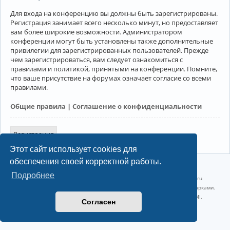
Для входа на конференцию вы должны быть зарегистрированы.
Регистрация занимает всего несколько минут, но предоставляет
вам более широкие возможности. Администратором
конференции могут быть установлены также дополнительные
привилегии для зарегистрированных пользователей. Прежде
чем зарегистрироваться, вам следует ознакомиться с
правилами и политикой, принятыми на конференции. Помните,
что ваше присутствие на форумах означает согласие со всеми
правилами.
Общие правила
|
Соглашение о конфиденциальности
Регистрация
Этот сайт использует cookies для
обеспечения своей корректной работы.
©2022-2026, Русскоязычное сообщество Arch Linux.
Подробнее
Linux 6.18.40-1-lts x86_64 GNU/Linux 2026-07-26 08:48:12 |
vps reg.ru
Название и логотип Arch Linux ™ являются признанными торговыми марками.
Linux ® — зарегистрированная торговая марка Linus Torvalds и LMI.
Согласен
Конфиденциальность
|
Правила