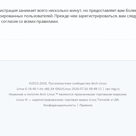
истрация занимает всего несколько минут, но предоставляет вам бо
рированных пользователей. Прежде чем зарегистрироваться, вам след
 согласие со всеми правилами.
©2022-2026, Русскоязычное сообщество Arch Linux.
Linux 6.18.40-1-lts x86_64 GNU/Linux 2026-07-26 08:48:12 |
vps reg.ru
Название и логотип Arch Linux ™ являются признанными торговыми марками.
Linux ® — зарегистрированная торговая марка Linus Torvalds и LMI.
Конфиденциальность
|
Правила