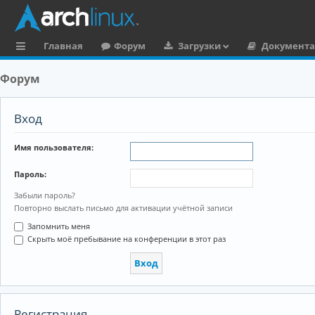
Главная
Форум
Загрузки
Документ
с
Форум
ы
л
Вход
к
Имя пользователя:
и
Пароль:
Забыли пароль?
Повторно выслать письмо для активации учётной записи
Запомнить меня
Скрыть моё пребывание на конференции в этот раз
Регистрация