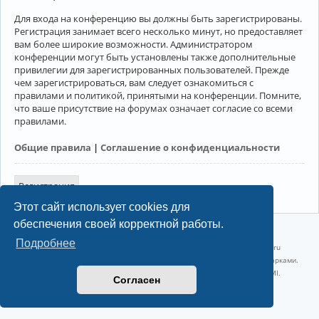
Для входа на конференцию вы должны быть зарегистрированы.
Регистрация занимает всего несколько минут, но предоставляет
вам более широкие возможности. Администратором
конференции могут быть установлены также дополнительные
привилегии для зарегистрированных пользователей. Прежде
чем зарегистрироваться, вам следует ознакомиться с
правилами и политикой, принятыми на конференции. Помните,
что ваше присутствие на форумах означает согласие со всеми
правилами.
Общие правила
|
Соглашение о конфиденциальности
Регистрация
Этот сайт использует cookies для
обеспечения своей корректной работы.
©2022-2026, Русскоязычное сообщество Arch Linux.
Подробнее
Linux 6.18.40-1-lts x86_64 GNU/Linux 2026-07-26 08:48:12 |
vps reg.ru
Название и логотип Arch Linux ™ являются признанными торговыми марками.
Linux ® — зарегистрированная торговая марка Linus Torvalds и LMI.
Согласен
Конфиденциальность
|
Правила