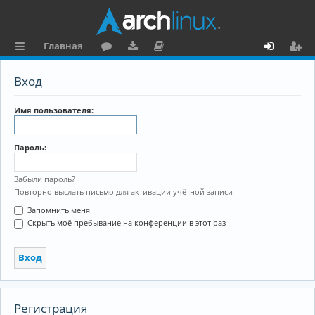
Главная
с
о
аг
о
х
ег
Вход
ы
ру
ру
ку
о
и
л
м
зк
м
д
ст
Имя пользователя:
к
и
е
р
Пароль:
и
н
а
та
ц
Забыли пароль?
Повторно выслать письмо для активации учётной записи
ц
и
Запомнить меня
и
я
Скрыть моё пребывание на конференции в этот раз
я
Регистрация