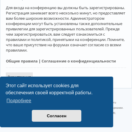
Для входа на конференцию вы должны быть зарегистрированы.
Регистрация занимает всего несколько минут, но предоставляет
вам более широкие возможности. Администратором
конференции могут быть установлены также дополнительные
привилегии для зарегистрированных пользователей. Прежде
чем зарегистрироваться, вам следует ознакомиться с
правилами и политикой, принятыми на конференции. Помните,
что ваше присутствие на форумах означает согласие со всеми
правилами.
Общие правила
|
Соглашение о конфиденциальности
Регистрация
Этот сайт использует cookies для
обеспечения своей корректной работы.
©2022-2026, Русскоязычное сообщество Arch Linux.
Подробнее
Linux 6.18.40-1-lts x86_64 GNU/Linux 2026-07-26 08:48:12 |
vps reg.ru
Название и логотип Arch Linux ™ являются признанными торговыми марками.
Linux ® — зарегистрированная торговая марка Linus Torvalds и LMI.
Согласен
Конфиденциальность
|
Правила