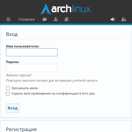
Главная
с
о
аг
о
х
ег
Вход
ы
ру
ру
ку
о
и
л
м
зк
м
д
ст
Имя пользователя:
к
и
е
р
Пароль:
и
н
а
та
ц
Забыли пароль?
Повторно выслать письмо для активации учётной записи
ц
и
Запомнить меня
и
я
Скрыть моё пребывание на конференции в этот раз
я
Регистрация