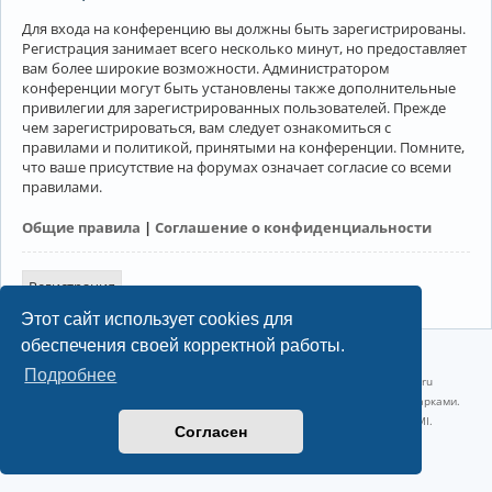
Для входа на конференцию вы должны быть зарегистрированы.
Регистрация занимает всего несколько минут, но предоставляет
вам более широкие возможности. Администратором
конференции могут быть установлены также дополнительные
привилегии для зарегистрированных пользователей. Прежде
чем зарегистрироваться, вам следует ознакомиться с
правилами и политикой, принятыми на конференции. Помните,
что ваше присутствие на форумах означает согласие со всеми
правилами.
Общие правила
|
Соглашение о конфиденциальности
Регистрация
Этот сайт использует cookies для
обеспечения своей корректной работы.
©2022-2026, Русскоязычное сообщество Arch Linux.
Подробнее
Linux 6.18.40-1-lts x86_64 GNU/Linux 2026-07-26 08:48:12 |
vps reg.ru
Название и логотип Arch Linux ™ являются признанными торговыми марками.
Linux ® — зарегистрированная торговая марка Linus Torvalds и LMI.
Согласен
Конфиденциальность
|
Правила