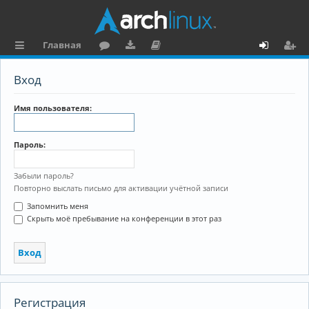
Главная
с
о
аг
о
х
ег
Вход
ы
ру
ру
ку
о
и
л
м
зк
м
д
ст
Имя пользователя:
к
и
е
р
Пароль:
и
н
а
та
ц
Забыли пароль?
Повторно выслать письмо для активации учётной записи
ц
и
Запомнить меня
и
я
Скрыть моё пребывание на конференции в этот раз
я
Регистрация