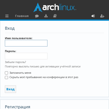
Главная
с
о
аг
о
х
ег
Вход
ы
ру
ру
ку
о
и
л
м
зк
м
д
ст
Имя пользователя:
к
и
е
р
Пароль:
и
н
а
та
ц
Забыли пароль?
Повторно выслать письмо для активации учётной записи
ц
и
Запомнить меня
и
я
Скрыть моё пребывание на конференции в этот раз
я
Регистрация