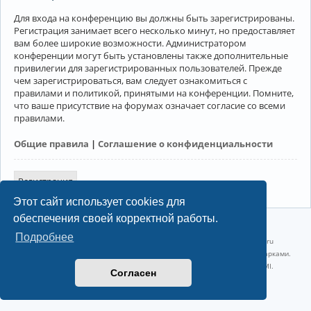
Для входа на конференцию вы должны быть зарегистрированы.
Регистрация занимает всего несколько минут, но предоставляет
вам более широкие возможности. Администратором
конференции могут быть установлены также дополнительные
привилегии для зарегистрированных пользователей. Прежде
чем зарегистрироваться, вам следует ознакомиться с
правилами и политикой, принятыми на конференции. Помните,
что ваше присутствие на форумах означает согласие со всеми
правилами.
Общие правила
|
Соглашение о конфиденциальности
Регистрация
Этот сайт использует cookies для
обеспечения своей корректной работы.
©2022-2026, Русскоязычное сообщество Arch Linux.
Подробнее
Linux 6.18.40-1-lts x86_64 GNU/Linux 2026-07-26 08:48:12 |
vps reg.ru
Название и логотип Arch Linux ™ являются признанными торговыми марками.
Linux ® — зарегистрированная торговая марка Linus Torvalds и LMI.
Согласен
Конфиденциальность
|
Правила