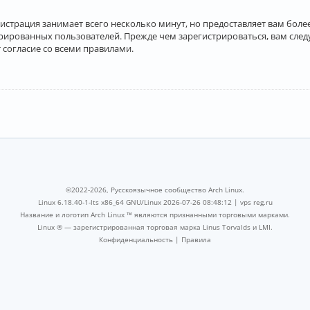
истрация занимает всего несколько минут, но предоставляет вам бо
рированных пользователей. Прежде чем зарегистрироваться, вам след
 согласие со всеми правилами.
©2022-2026, Русскоязычное сообщество Arch Linux.
Linux 6.18.40-1-lts x86_64 GNU/Linux 2026-07-26 08:48:12 |
vps reg.ru
Название и логотип Arch Linux ™ являются признанными торговыми марками.
Linux ® — зарегистрированная торговая марка Linus Torvalds и LMI.
Конфиденциальность
|
Правила