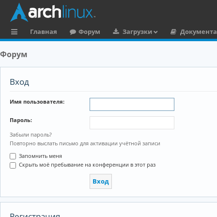
Главная
Форум
Загрузки
Документ
с
Форум
ы
л
Вход
к
Имя пользователя:
и
Пароль:
Забыли пароль?
Повторно выслать письмо для активации учётной записи
Запомнить меня
Скрыть моё пребывание на конференции в этот раз
Регистрация