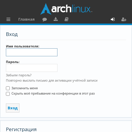
Главная
с
о
аг
о
х
ег
Вход
ы
ру
ру
ку
о
и
л
м
зк
м
д
ст
Имя пользователя:
к
и
е
р
Пароль:
и
н
а
та
ц
Забыли пароль?
Повторно выслать письмо для активации учётной записи
ц
и
Запомнить меня
и
я
Скрыть моё пребывание на конференции в этот раз
я
Регистрация