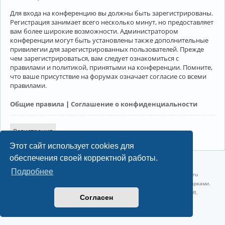
Для входа на конференцию вы должны быть зарегистрированы.
Регистрация занимает всего несколько минут, но предоставляет
вам более широкие возможности. Администратором
конференции могут быть установлены также дополнительные
привилегии для зарегистрированных пользователей. Прежде
чем зарегистрироваться, вам следует ознакомиться с
правилами и политикой, принятыми на конференции. Помните,
что ваше присутствие на форумах означает согласие со всеми
правилами.
Общие правила
|
Соглашение о конфиденциальности
Регистрация
Этот сайт использует cookies для
обеспечения своей корректной работы.
©2022-2026, Русскоязычное сообщество Arch Linux.
Подробнее
Linux 6.18.40-1-lts x86_64 GNU/Linux 2026-07-26 08:48:12 |
vps reg.ru
Название и логотип Arch Linux ™ являются признанными торговыми марками.
Linux ® — зарегистрированная торговая марка Linus Torvalds и LMI.
Согласен
Конфиденциальность
|
Правила