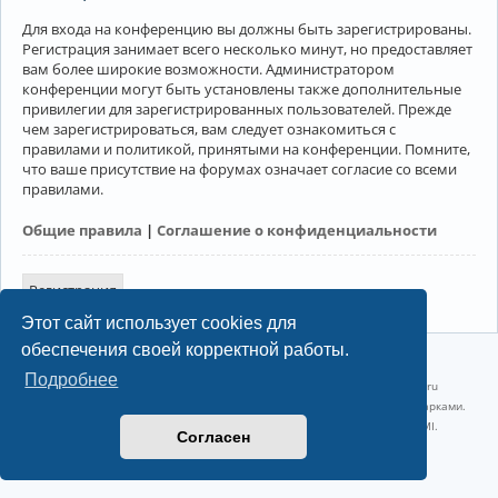
Для входа на конференцию вы должны быть зарегистрированы.
Регистрация занимает всего несколько минут, но предоставляет
вам более широкие возможности. Администратором
конференции могут быть установлены также дополнительные
привилегии для зарегистрированных пользователей. Прежде
чем зарегистрироваться, вам следует ознакомиться с
правилами и политикой, принятыми на конференции. Помните,
что ваше присутствие на форумах означает согласие со всеми
правилами.
Общие правила
|
Соглашение о конфиденциальности
Регистрация
Этот сайт использует cookies для
обеспечения своей корректной работы.
©2022-2026, Русскоязычное сообщество Arch Linux.
Подробнее
Linux 6.18.40-1-lts x86_64 GNU/Linux 2026-07-26 08:48:12 |
vps reg.ru
Название и логотип Arch Linux ™ являются признанными торговыми марками.
Linux ® — зарегистрированная торговая марка Linus Torvalds и LMI.
Согласен
Конфиденциальность
|
Правила