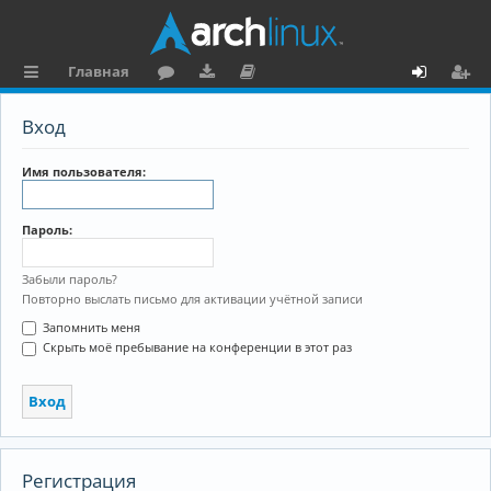
Главная
с
о
аг
о
х
ег
Вход
ы
ру
ру
ку
о
и
л
м
зк
м
д
ст
Имя пользователя:
к
и
е
р
Пароль:
и
н
а
та
ц
Забыли пароль?
Повторно выслать письмо для активации учётной записи
ц
и
Запомнить меня
и
я
Скрыть моё пребывание на конференции в этот раз
я
Регистрация