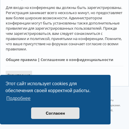
Для входа на конференцию вы должны быть зарегистрированы.
Регистрация занимает всего несколько минут, но предоставляет
вам более широкие возможности. Администратором
конференции могут быть установлены также дополнительные
привилегии для зарегистрированных пользователей. Прежде
чем зарегистрироваться, вам следует ознакомиться с
правилами и политикой, принятыми на конференции. Помните,
что ваше присутствие на форумах означает согласие со всеми
правилами.
Общие правила
|
Соглашение о конфиденциальности
Регистрация
Этот сайт использует cookies для
обеспечения своей корректной работы.
©2022-2026, Русскоязычное сообщество Arch Linux.
Подробнее
Linux 6.18.40-1-lts x86_64 GNU/Linux 2026-07-26 08:48:12 |
vps reg.ru
Название и логотип Arch Linux ™ являются признанными торговыми марками.
Linux ® — зарегистрированная торговая марка Linus Torvalds и LMI.
Согласен
Конфиденциальность
|
Правила