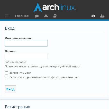
Главная
с
о
аг
о
х
ег
Вход
ы
ру
ру
ку
о
и
л
м
зк
м
д
ст
Имя пользователя:
к
и
е
р
Пароль:
и
н
а
та
ц
Забыли пароль?
Повторно выслать письмо для активации учётной записи
ц
и
Запомнить меня
и
я
Скрыть моё пребывание на конференции в этот раз
я
Регистрация