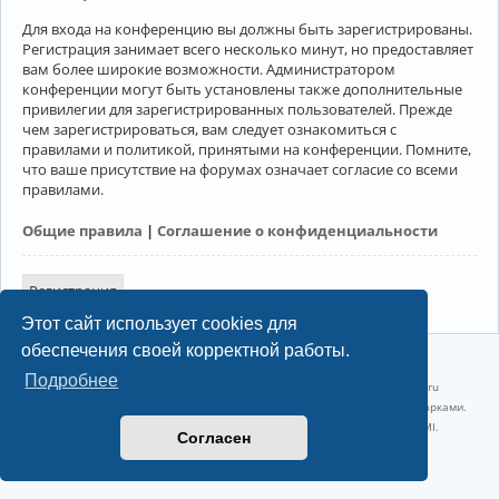
Для входа на конференцию вы должны быть зарегистрированы.
Регистрация занимает всего несколько минут, но предоставляет
вам более широкие возможности. Администратором
конференции могут быть установлены также дополнительные
привилегии для зарегистрированных пользователей. Прежде
чем зарегистрироваться, вам следует ознакомиться с
правилами и политикой, принятыми на конференции. Помните,
что ваше присутствие на форумах означает согласие со всеми
правилами.
Общие правила
|
Соглашение о конфиденциальности
Регистрация
Этот сайт использует cookies для
обеспечения своей корректной работы.
©2022-2026, Русскоязычное сообщество Arch Linux.
Подробнее
Linux 6.18.40-1-lts x86_64 GNU/Linux 2026-07-26 08:48:12 |
vps reg.ru
Название и логотип Arch Linux ™ являются признанными торговыми марками.
Linux ® — зарегистрированная торговая марка Linus Torvalds и LMI.
Согласен
Конфиденциальность
|
Правила