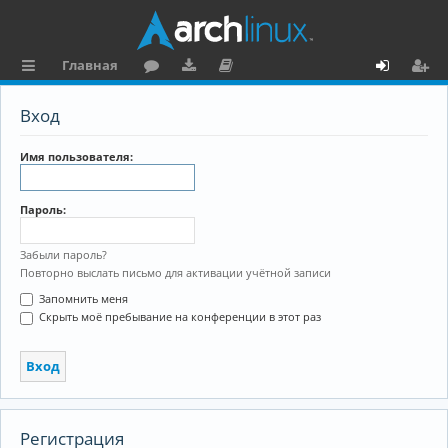
Главная
с
о
аг
о
х
ег
Вход
ы
ру
ру
ку
о
и
л
м
зк
м
д
ст
Имя пользователя:
к
и
е
р
Пароль:
и
н
а
та
ц
Забыли пароль?
Повторно выслать письмо для активации учётной записи
ц
и
Запомнить меня
и
я
Скрыть моё пребывание на конференции в этот раз
я
Регистрация