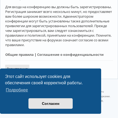
Для входа на конференцию вы должны быть зарегистрированы.
Регистрация занимает всего несколько минут, но предоставляет
вам более широкие возможности. Администратором
конференции могут быть установлены также дополнительные
привилегии для зарегистрированных пользователей. Прежде
чем зарегистрироваться, вам следует ознакомиться с
правилами и политикой, принятыми на конференции. Помните,
что ваше присутствие на форумах означает согласие со всеми
правилами.
Общие правила
|
Соглашение о конфиденциальности
Регистрация
Этот сайт использует cookies для
обеспечения своей корректной работы.
©2022-2026, Русскоязычное сообщество Arch Linux.
Подробнее
Linux 6.18.40-1-lts x86_64 GNU/Linux 2026-07-26 08:48:12 |
vps reg.ru
Название и логотип Arch Linux ™ являются признанными торговыми марками.
Linux ® — зарегистрированная торговая марка Linus Torvalds и LMI.
Согласен
Конфиденциальность
|
Правила