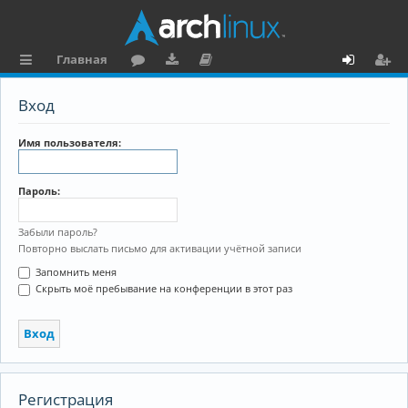
Главная
с
о
аг
о
х
ег
Вход
ы
ру
ру
ку
о
и
л
м
зк
м
д
ст
Имя пользователя:
к
и
е
р
Пароль:
и
н
а
та
ц
Забыли пароль?
Повторно выслать письмо для активации учётной записи
ц
и
Запомнить меня
и
я
Скрыть моё пребывание на конференции в этот раз
я
Регистрация