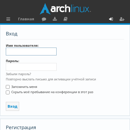
Главная
с
о
аг
о
х
ег
Вход
ы
ру
ру
ку
о
и
л
м
зк
м
д
ст
Имя пользователя:
к
и
е
р
Пароль:
и
н
а
та
ц
Забыли пароль?
Повторно выслать письмо для активации учётной записи
ц
и
Запомнить меня
и
я
Скрыть моё пребывание на конференции в этот раз
я
Регистрация