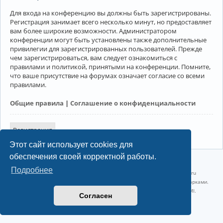
Для входа на конференцию вы должны быть зарегистрированы.
Регистрация занимает всего несколько минут, но предоставляет
вам более широкие возможности. Администратором
конференции могут быть установлены также дополнительные
привилегии для зарегистрированных пользователей. Прежде
чем зарегистрироваться, вам следует ознакомиться с
правилами и политикой, принятыми на конференции. Помните,
что ваше присутствие на форумах означает согласие со всеми
правилами.
Общие правила
|
Соглашение о конфиденциальности
Регистрация
Этот сайт использует cookies для
обеспечения своей корректной работы.
©2022-2026, Русскоязычное сообщество Arch Linux.
Подробнее
Linux 6.18.40-1-lts x86_64 GNU/Linux 2026-07-26 08:48:12 |
vps reg.ru
Название и логотип Arch Linux ™ являются признанными торговыми марками.
Linux ® — зарегистрированная торговая марка Linus Torvalds и LMI.
Согласен
Конфиденциальность
|
Правила