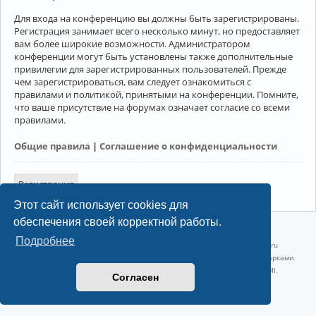
Для входа на конференцию вы должны быть зарегистрированы.
Регистрация занимает всего несколько минут, но предоставляет
вам более широкие возможности. Администратором
конференции могут быть установлены также дополнительные
привилегии для зарегистрированных пользователей. Прежде
чем зарегистрироваться, вам следует ознакомиться с
правилами и политикой, принятыми на конференции. Помните,
что ваше присутствие на форумах означает согласие со всеми
правилами.
Общие правила
|
Соглашение о конфиденциальности
Регистрация
Этот сайт использует cookies для
обеспечения своей корректной работы.
©2022-2026, Русскоязычное сообщество Arch Linux.
Подробнее
Linux 6.18.40-1-lts x86_64 GNU/Linux 2026-07-26 08:48:12 |
vps reg.ru
Название и логотип Arch Linux ™ являются признанными торговыми марками.
Linux ® — зарегистрированная торговая марка Linus Torvalds и LMI.
Согласен
Конфиденциальность
|
Правила