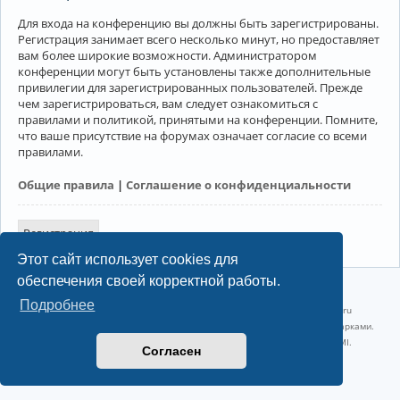
Для входа на конференцию вы должны быть зарегистрированы.
Регистрация занимает всего несколько минут, но предоставляет
вам более широкие возможности. Администратором
конференции могут быть установлены также дополнительные
привилегии для зарегистрированных пользователей. Прежде
чем зарегистрироваться, вам следует ознакомиться с
правилами и политикой, принятыми на конференции. Помните,
что ваше присутствие на форумах означает согласие со всеми
правилами.
Общие правила
|
Соглашение о конфиденциальности
Регистрация
Этот сайт использует cookies для
обеспечения своей корректной работы.
©2022-2026, Русскоязычное сообщество Arch Linux.
Подробнее
Linux 6.18.40-1-lts x86_64 GNU/Linux 2026-07-26 08:48:12 |
vps reg.ru
Название и логотип Arch Linux ™ являются признанными торговыми марками.
Linux ® — зарегистрированная торговая марка Linus Torvalds и LMI.
Согласен
Конфиденциальность
|
Правила