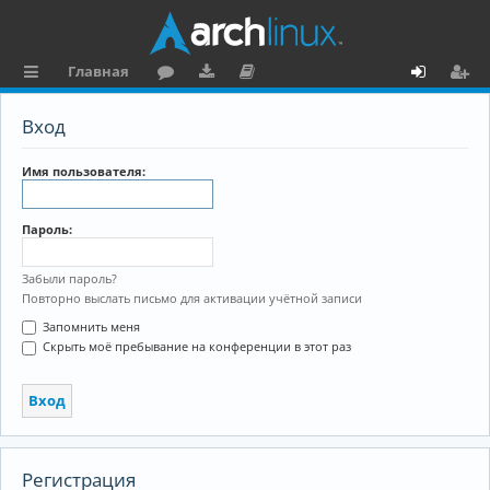
Главная
с
о
аг
о
х
ег
Вход
ы
ру
ру
ку
о
и
л
м
зк
м
д
ст
Имя пользователя:
к
и
е
р
Пароль:
и
н
а
та
ц
Забыли пароль?
Повторно выслать письмо для активации учётной записи
ц
и
Запомнить меня
и
я
Скрыть моё пребывание на конференции в этот раз
я
Регистрация