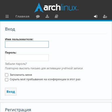
Главная
с
о
аг
о
х
ег
Вход
ы
ру
ру
ку
о
и
л
м
зк
м
д
ст
Имя пользователя:
к
и
е
р
Пароль:
и
н
а
та
ц
Забыли пароль?
Повторно выслать письмо для активации учётной записи
ц
и
Запомнить меня
и
я
Скрыть моё пребывание на конференции в этот раз
я
Регистрация