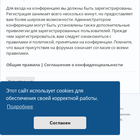
Для входа на конференцию вы должны быть зарегистрированы.
Регистрация занимает всего несколько минут, но предоставляет
вам более широкие возможности. Администратором
конференции могут быть установлены также дополнительные
привилегии для зарегистрированных пользователей. Прежде
чем зарегистрироваться, вам следует ознакомиться с
правилами и политикой, принятыми на конференции. Помните,
что ваше присутствие на форумах означает согласие со всеми
правилами.
Общие правила
|
Соглашение о конфиденциальности
Регистрация
Этот сайт использует cookies для
обеспечения своей корректной работы.
©2022-2026, Русскоязычное сообщество Arch Linux.
Подробнее
Linux 6.18.40-1-lts x86_64 GNU/Linux 2026-07-26 08:48:12 |
vps reg.ru
Название и логотип Arch Linux ™ являются признанными торговыми марками.
Linux ® — зарегистрированная торговая марка Linus Torvalds и LMI.
Согласен
Конфиденциальность
|
Правила