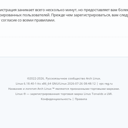
истрация занимает всего несколько минут, но предоставляет вам бо
рированных пользователей. Прежде чем зарегистрироваться, вам след
 согласие со всеми правилами.
©2022-2026, Русскоязычное сообщество Arch Linux.
Linux 6.18.40-1-lts x86_64 GNU/Linux 2026-07-26 08:48:12 |
vps reg.ru
Название и логотип Arch Linux ™ являются признанными торговыми марками.
Linux ® — зарегистрированная торговая марка Linus Torvalds и LMI.
Конфиденциальность
|
Правила