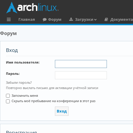
Главная
Форум
Загрузки
Документ
с
Форум
ы
л
Вход
к
Имя пользователя:
и
Пароль:
Забыли пароль?
Повторно выслать письмо для активации учётной записи
Запомнить меня
Скрыть моё пребывание на конференции в этот раз
Регистрация