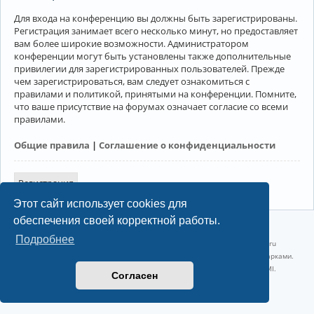
Для входа на конференцию вы должны быть зарегистрированы.
Регистрация занимает всего несколько минут, но предоставляет
вам более широкие возможности. Администратором
конференции могут быть установлены также дополнительные
привилегии для зарегистрированных пользователей. Прежде
чем зарегистрироваться, вам следует ознакомиться с
правилами и политикой, принятыми на конференции. Помните,
что ваше присутствие на форумах означает согласие со всеми
правилами.
Общие правила
|
Соглашение о конфиденциальности
Регистрация
Этот сайт использует cookies для
обеспечения своей корректной работы.
©2022-2026, Русскоязычное сообщество Arch Linux.
Подробнее
Linux 6.18.40-1-lts x86_64 GNU/Linux 2026-07-26 08:48:12 |
vps reg.ru
Название и логотип Arch Linux ™ являются признанными торговыми марками.
Linux ® — зарегистрированная торговая марка Linus Torvalds и LMI.
Согласен
Конфиденциальность
|
Правила