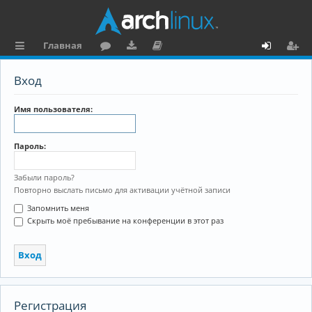
Главная
с
о
аг
о
х
ег
Вход
ы
ру
ру
ку
о
и
л
м
зк
м
д
ст
Имя пользователя:
к
и
е
р
Пароль:
и
н
а
та
ц
Забыли пароль?
Повторно выслать письмо для активации учётной записи
ц
и
Запомнить меня
и
я
Скрыть моё пребывание на конференции в этот раз
я
Регистрация