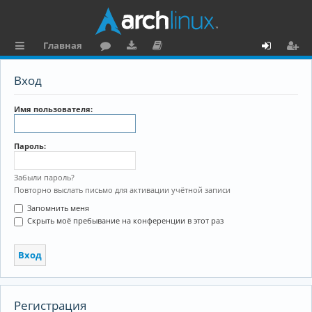
Главная
с
о
аг
о
х
ег
Вход
ы
ру
ру
ку
о
и
л
м
зк
м
д
ст
Имя пользователя:
к
и
е
р
Пароль:
и
н
а
та
ц
Забыли пароль?
Повторно выслать письмо для активации учётной записи
ц
и
Запомнить меня
и
я
Скрыть моё пребывание на конференции в этот раз
я
Регистрация