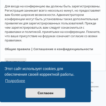
Для входа на конференцию вы должны быть зарегистрированы.
Регистрация занимает всего несколько минут, но предоставляет
вам более широкие возможности. Администратором
конференции могут быть установлены также дополнительные
привилегии для зарегистрированных пользователей. Прежде
чем зарегистрироваться, вам следует ознакомиться с
правилами и политикой, принятыми на конференции. Помните,
что ваше присутствие на форумах означает согласие со всеми
правилами.
Общие правила
|
Соглашение о конфиденциальности
Регистрация
Этот сайт использует cookies для
обеспечения своей корректной работы.
©2022-2026, Русскоязычное сообщество Arch Linux.
Подробнее
Linux 6.18.40-1-lts x86_64 GNU/Linux 2026-07-26 08:48:12 |
vps reg.ru
Название и логотип Arch Linux ™ являются признанными торговыми марками.
Linux ® — зарегистрированная торговая марка Linus Torvalds и LMI.
Согласен
Конфиденциальность
|
Правила