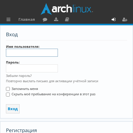
Главная
с
о
аг
о
х
ег
Вход
ы
ру
ру
ку
о
и
л
м
зк
м
д
ст
Имя пользователя:
к
и
е
р
Пароль:
и
н
а
та
ц
Забыли пароль?
Повторно выслать письмо для активации учётной записи
ц
и
Запомнить меня
и
я
Скрыть моё пребывание на конференции в этот раз
я
Регистрация