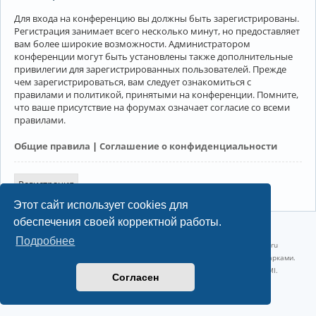
Для входа на конференцию вы должны быть зарегистрированы.
Регистрация занимает всего несколько минут, но предоставляет
вам более широкие возможности. Администратором
конференции могут быть установлены также дополнительные
привилегии для зарегистрированных пользователей. Прежде
чем зарегистрироваться, вам следует ознакомиться с
правилами и политикой, принятыми на конференции. Помните,
что ваше присутствие на форумах означает согласие со всеми
правилами.
Общие правила
|
Соглашение о конфиденциальности
Регистрация
Этот сайт использует cookies для
обеспечения своей корректной работы.
©2022-2026, Русскоязычное сообщество Arch Linux.
Подробнее
Linux 6.18.40-1-lts x86_64 GNU/Linux 2026-07-26 08:48:12 |
vps reg.ru
Название и логотип Arch Linux ™ являются признанными торговыми марками.
Linux ® — зарегистрированная торговая марка Linus Torvalds и LMI.
Согласен
Конфиденциальность
|
Правила