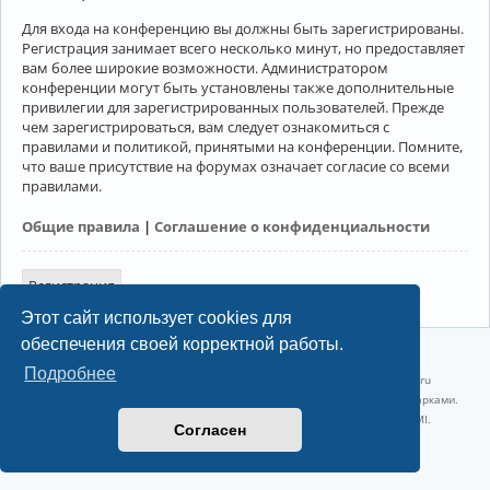
Для входа на конференцию вы должны быть зарегистрированы.
Регистрация занимает всего несколько минут, но предоставляет
вам более широкие возможности. Администратором
конференции могут быть установлены также дополнительные
привилегии для зарегистрированных пользователей. Прежде
чем зарегистрироваться, вам следует ознакомиться с
правилами и политикой, принятыми на конференции. Помните,
что ваше присутствие на форумах означает согласие со всеми
правилами.
Общие правила
|
Соглашение о конфиденциальности
Регистрация
Этот сайт использует cookies для
обеспечения своей корректной работы.
©2022-2026, Русскоязычное сообщество Arch Linux.
Подробнее
Linux 6.18.40-1-lts x86_64 GNU/Linux 2026-07-26 08:48:12 |
vps reg.ru
Название и логотип Arch Linux ™ являются признанными торговыми марками.
Linux ® — зарегистрированная торговая марка Linus Torvalds и LMI.
Согласен
Конфиденциальность
|
Правила