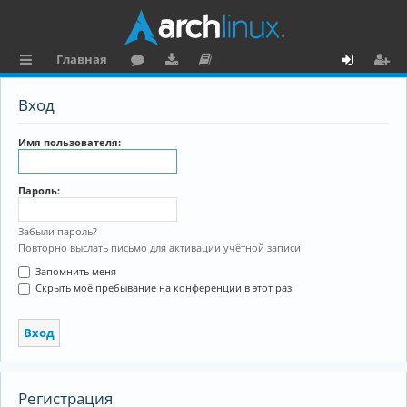
Главная
с
о
аг
о
х
ег
Вход
ы
ру
ру
ку
о
и
л
м
зк
м
д
ст
Имя пользователя:
к
и
е
р
Пароль:
и
н
а
та
ц
Забыли пароль?
Повторно выслать письмо для активации учётной записи
ц
и
Запомнить меня
и
я
Скрыть моё пребывание на конференции в этот раз
я
Регистрация