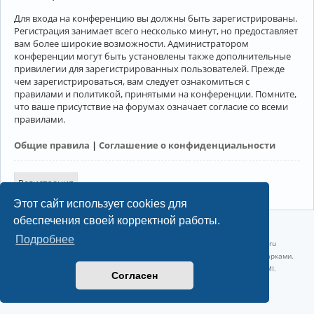
Для входа на конференцию вы должны быть зарегистрированы.
Регистрация занимает всего несколько минут, но предоставляет
вам более широкие возможности. Администратором
конференции могут быть установлены также дополнительные
привилегии для зарегистрированных пользователей. Прежде
чем зарегистрироваться, вам следует ознакомиться с
правилами и политикой, принятыми на конференции. Помните,
что ваше присутствие на форумах означает согласие со всеми
правилами.
Общие правила
|
Соглашение о конфиденциальности
Регистрация
Этот сайт использует cookies для
обеспечения своей корректной работы.
©2022-2026, Русскоязычное сообщество Arch Linux.
Подробнее
Linux 6.18.40-1-lts x86_64 GNU/Linux 2026-07-26 08:48:12 |
vps reg.ru
Название и логотип Arch Linux ™ являются признанными торговыми марками.
Linux ® — зарегистрированная торговая марка Linus Torvalds и LMI.
Согласен
Конфиденциальность
|
Правила