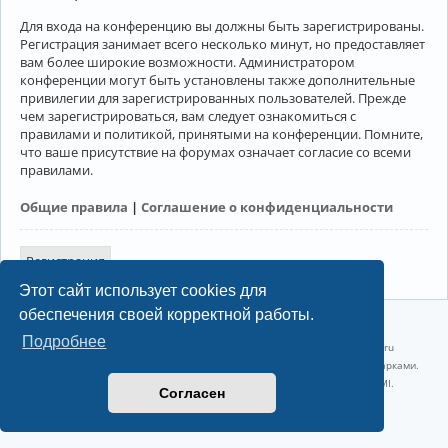
Для входа на конференцию вы должны быть зарегистрированы.
Регистрация занимает всего несколько минут, но предоставляет
вам более широкие возможности. Администратором
конференции могут быть установлены также дополнительные
привилегии для зарегистрированных пользователей. Прежде
чем зарегистрироваться, вам следует ознакомиться с
правилами и политикой, принятыми на конференции. Помните,
что ваше присутствие на форумах означает согласие со всеми
правилами.
Общие правила
|
Соглашение о конфиденциальности
Регистрация
Этот сайт использует cookies для
обеспечения своей корректной работы.
©2022-2026, Русскоязычное сообщество Arch Linux.
Подробнее
Linux 6.18.40-1-lts x86_64 GNU/Linux 2026-07-26 08:48:12 |
vps reg.ru
Название и логотип Arch Linux ™ являются признанными торговыми марками.
Linux ® — зарегистрированная торговая марка Linus Torvalds и LMI.
Согласен
Конфиденциальность
|
Правила