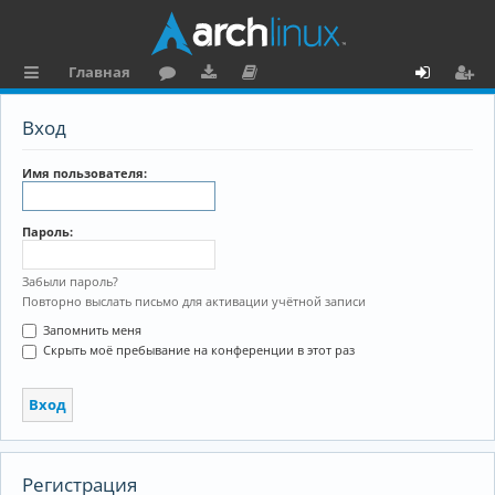
Главная
с
о
аг
о
х
ег
Вход
ы
ру
ру
ку
о
и
л
м
зк
м
д
ст
Имя пользователя:
к
и
е
р
Пароль:
и
н
а
та
ц
Забыли пароль?
Повторно выслать письмо для активации учётной записи
ц
и
Запомнить меня
и
я
Скрыть моё пребывание на конференции в этот раз
я
Регистрация