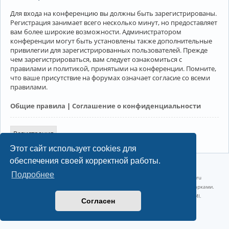
Для входа на конференцию вы должны быть зарегистрированы.
Регистрация занимает всего несколько минут, но предоставляет
вам более широкие возможности. Администратором
конференции могут быть установлены также дополнительные
привилегии для зарегистрированных пользователей. Прежде
чем зарегистрироваться, вам следует ознакомиться с
правилами и политикой, принятыми на конференции. Помните,
что ваше присутствие на форумах означает согласие со всеми
правилами.
Общие правила
|
Соглашение о конфиденциальности
Регистрация
Этот сайт использует cookies для
обеспечения своей корректной работы.
©2022-2026, Русскоязычное сообщество Arch Linux.
Подробнее
Linux 6.18.40-1-lts x86_64 GNU/Linux 2026-07-26 08:48:12 |
vps reg.ru
Название и логотип Arch Linux ™ являются признанными торговыми марками.
Linux ® — зарегистрированная торговая марка Linus Torvalds и LMI.
Согласен
Конфиденциальность
|
Правила