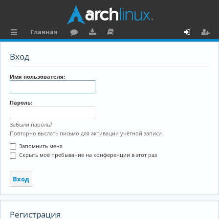
Главная
с
о
аг
о
х
ег
Вход
ы
ру
ру
ку
о
и
л
м
зк
м
д
ст
Имя пользователя:
к
и
е
р
Пароль:
и
н
а
та
ц
Забыли пароль?
Повторно выслать письмо для активации учётной записи
ц
и
Запомнить меня
и
я
Скрыть моё пребывание на конференции в этот раз
я
Регистрация