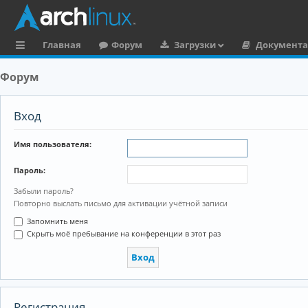
Главная
Форум
Загрузки
Документ
с
Форум
ы
л
Вход
к
Имя пользователя:
и
Пароль:
Забыли пароль?
Повторно выслать письмо для активации учётной записи
Запомнить меня
Скрыть моё пребывание на конференции в этот раз
Регистрация