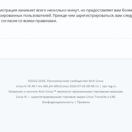
истрация занимает всего несколько минут, но предоставляет вам бо
рированных пользователей. Прежде чем зарегистрироваться, вам след
 согласие со всеми правилами.
©2022-2026, Русскоязычное сообщество Arch Linux.
Linux 6.18.40-1-lts x86_64 GNU/Linux 2026-07-26 08:48:12 |
vps reg.ru
Название и логотип Arch Linux ™ являются признанными торговыми марками.
Linux ® — зарегистрированная торговая марка Linus Torvalds и LMI.
Конфиденциальность
|
Правила