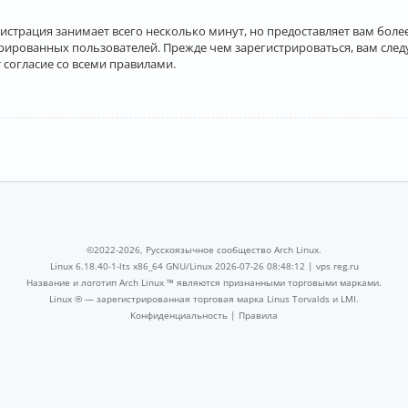
истрация занимает всего несколько минут, но предоставляет вам бо
рированных пользователей. Прежде чем зарегистрироваться, вам след
 согласие со всеми правилами.
©2022-2026, Русскоязычное сообщество Arch Linux.
Linux 6.18.40-1-lts x86_64 GNU/Linux 2026-07-26 08:48:12 |
vps reg.ru
Название и логотип Arch Linux ™ являются признанными торговыми марками.
Linux ® — зарегистрированная торговая марка Linus Torvalds и LMI.
Конфиденциальность
|
Правила