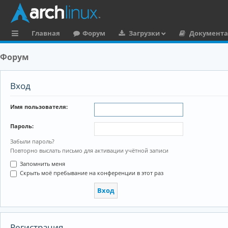
Главная
Форум
Загрузки
Документ
с
Форум
ы
л
Вход
к
Имя пользователя:
и
Пароль:
Забыли пароль?
Повторно выслать письмо для активации учётной записи
Запомнить меня
Скрыть моё пребывание на конференции в этот раз
Регистрация