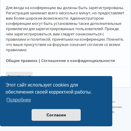
Для входа на конференцию вы должны быть зарегистрированы.
Регистрация занимает всего несколько минут, но предоставляет
вам более широкие возможности. Администратором
конференции могут быть установлены также дополнительные
привилегии для зарегистрированных пользователей. Прежде
чем зарегистрироваться, вам следует ознакомиться с
правилами и политикой, принятыми на конференции. Помните,
что ваше присутствие на форумах означает согласие со всеми
правилами.
Общие правила
|
Соглашение о конфиденциальности
Регистрация
Этот сайт использует cookies для
обеспечения своей корректной работы.
©2022-2026, Русскоязычное сообщество Arch Linux.
Подробнее
Linux 6.18.40-1-lts x86_64 GNU/Linux 2026-07-26 08:48:12 |
vps reg.ru
Название и логотип Arch Linux ™ являются признанными торговыми марками.
Linux ® — зарегистрированная торговая марка Linus Torvalds и LMI.
Согласен
Конфиденциальность
|
Правила