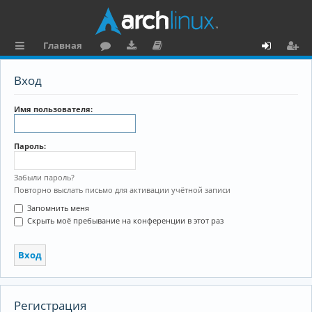
Главная
с
о
аг
о
х
ег
Вход
ы
ру
ру
ку
о
и
л
м
зк
м
д
ст
Имя пользователя:
к
и
е
р
Пароль:
и
н
а
та
ц
Забыли пароль?
Повторно выслать письмо для активации учётной записи
ц
и
Запомнить меня
и
я
Скрыть моё пребывание на конференции в этот раз
я
Регистрация