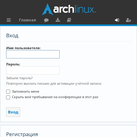
Главная
с
о
аг
о
х
ег
Вход
ы
ру
ру
ку
о
и
л
м
зк
м
д
ст
Имя пользователя:
к
и
е
р
Пароль:
и
н
а
та
ц
Забыли пароль?
Повторно выслать письмо для активации учётной записи
ц
и
Запомнить меня
и
я
Скрыть моё пребывание на конференции в этот раз
я
Регистрация