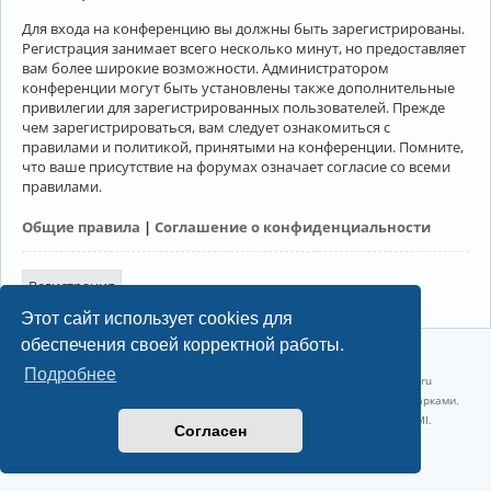
Для входа на конференцию вы должны быть зарегистрированы.
Регистрация занимает всего несколько минут, но предоставляет
вам более широкие возможности. Администратором
конференции могут быть установлены также дополнительные
привилегии для зарегистрированных пользователей. Прежде
чем зарегистрироваться, вам следует ознакомиться с
правилами и политикой, принятыми на конференции. Помните,
что ваше присутствие на форумах означает согласие со всеми
правилами.
Общие правила
|
Соглашение о конфиденциальности
Регистрация
Этот сайт использует cookies для
обеспечения своей корректной работы.
©2022-2026, Русскоязычное сообщество Arch Linux.
Подробнее
Linux 6.18.40-1-lts x86_64 GNU/Linux 2026-07-26 08:48:12 |
vps reg.ru
Название и логотип Arch Linux ™ являются признанными торговыми марками.
Linux ® — зарегистрированная торговая марка Linus Torvalds и LMI.
Согласен
Конфиденциальность
|
Правила