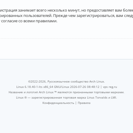
истрация занимает всего несколько минут, но предоставляет вам бо
рированных пользователей. Прежде чем зарегистрироваться, вам след
 согласие со всеми правилами.
©2022-2026, Русскоязычное сообщество Arch Linux.
Linux 6.18.40-1-lts x86_64 GNU/Linux 2026-07-26 08:48:12 |
vps reg.ru
Название и логотип Arch Linux ™ являются признанными торговыми марками.
Linux ® — зарегистрированная торговая марка Linus Torvalds и LMI.
Конфиденциальность
|
Правила