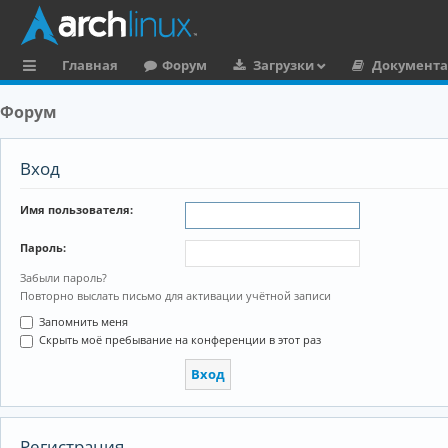
Главная
Форум
Загрузки
Документ
с
Форум
ы
л
Вход
к
Имя пользователя:
и
Пароль:
Забыли пароль?
Повторно выслать письмо для активации учётной записи
Запомнить меня
Скрыть моё пребывание на конференции в этот раз
Регистрация