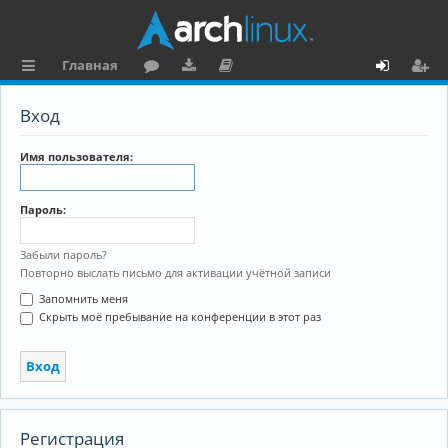
Главная
с
о
аг
о
х
ег
Вход
ы
ру
ру
ку
о
и
л
м
зк
м
д
ст
Имя пользователя:
к
и
е
р
Пароль:
и
н
а
та
ц
Забыли пароль?
Повторно выслать письмо для активации учётной записи
ц
и
Запомнить меня
и
я
Скрыть моё пребывание на конференции в этот раз
я
Регистрация