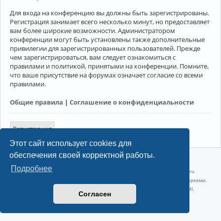
Для входа на конференцию вы должны быть зарегистрированы.
Регистрация занимает всего несколько минут, но предоставляет
вам более широкие возможности. Администратором
конференции могут быть установлены также дополнительные
привилегии для зарегистрированных пользователей. Прежде
чем зарегистрироваться, вам следует ознакомиться с
правилами и политикой, принятыми на конференции. Помните,
что ваше присутствие на форумах означает согласие со всеми
правилами.
Общие правила
|
Соглашение о конфиденциальности
Регистрация
Этот сайт использует cookies для
обеспечения своей корректной работы.
©2022-2026, Русскоязычное сообщество Arch Linux.
Подробнее
Linux 6.18.40-1-lts x86_64 GNU/Linux 2026-07-26 08:48:12 |
vps reg.ru
Название и логотип Arch Linux ™ являются признанными торговыми марками.
Linux ® — зарегистрированная торговая марка Linus Torvalds и LMI.
Согласен
Конфиденциальность
|
Правила