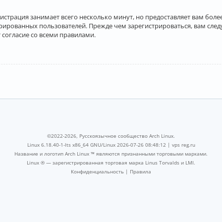
истрация занимает всего несколько минут, но предоставляет вам бо
рированных пользователей. Прежде чем зарегистрироваться, вам след
 согласие со всеми правилами.
©2022-2026, Русскоязычное сообщество Arch Linux.
Linux 6.18.40-1-lts x86_64 GNU/Linux 2026-07-26 08:48:12 |
vps reg.ru
Название и логотип Arch Linux ™ являются признанными торговыми марками.
Linux ® — зарегистрированная торговая марка Linus Torvalds и LMI.
Конфиденциальность
|
Правила