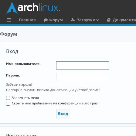
Главная
Форум
Загрузки
Документ
с
Форум
ы
л
Вход
к
Имя пользователя:
и
Пароль:
Забыли пароль?
Повторно выслать письмо для активации учётной записи
Запомнить меня
Скрыть моё пребывание на конференции в этот раз
Регистрация