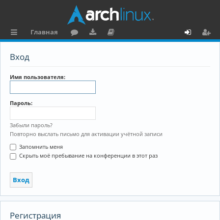
Главная
с
о
аг
о
х
ег
Вход
ы
ру
ру
ку
о
и
л
м
зк
м
д
ст
Имя пользователя:
к
и
е
р
Пароль:
и
н
а
та
ц
Забыли пароль?
Повторно выслать письмо для активации учётной записи
ц
и
Запомнить меня
и
я
Скрыть моё пребывание на конференции в этот раз
я
Регистрация