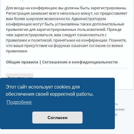
Для входа на конференцию вы должны быть зарегистрированы.
Регистрация занимает всего несколько минут, но предоставляет
вам более широкие возможности. Администратором
конференции могут быть установлены также дополнительные
привилегии для зарегистрированных пользователей. Прежде
чем зарегистрироваться, вам следует ознакомиться с
правилами и политикой, принятыми на конференции. Помните,
что ваше присутствие на форумах означает согласие со всеми
правилами.
Общие правила
|
Соглашение о конфиденциальности
Регистрация
Этот сайт использует cookies для
обеспечения своей корректной работы.
©2022-2026, Русскоязычное сообщество Arch Linux.
Подробнее
Linux 6.18.40-1-lts x86_64 GNU/Linux 2026-07-26 08:48:12 |
vps reg.ru
Название и логотип Arch Linux ™ являются признанными торговыми марками.
Linux ® — зарегистрированная торговая марка Linus Torvalds и LMI.
Согласен
Конфиденциальность
|
Правила