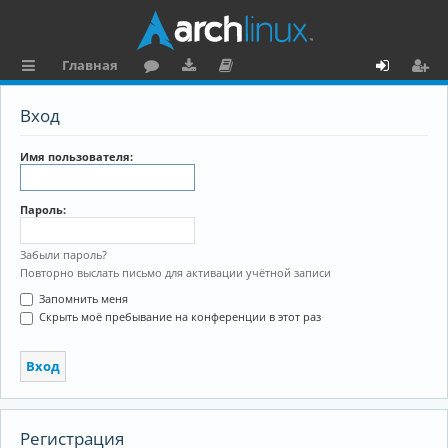
Главная
с
о
аг
о
х
ег
Вход
ы
ру
ру
ку
о
и
л
м
зк
м
д
ст
Имя пользователя:
к
и
е
р
Пароль:
и
н
а
та
ц
Забыли пароль?
Повторно выслать письмо для активации учётной записи
ц
и
Запомнить меня
и
я
Скрыть моё пребывание на конференции в этот раз
я
Регистрация