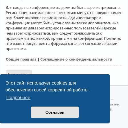
Для входа на конференцию вы должны быть зарегистрированы.
Регистрация занимает всего несколько минут, но предоставляет
вам более широкие возможности. Администратором
конференции могут быть установлены также дополнительные
привилегии для зарегистрированных пользователей. Прежде
чем зарегистрироваться, вам следует ознакомиться с
правилами и политикой, принятыми на конференции. Помните,
что ваше присутствие на форумах означает согласие со всеми
правилами.
Общие правила
|
Соглашение о конфиденциальности
Регистрация
Этот сайт использует cookies для
обеспечения своей корректной работы.
©2022-2026, Русскоязычное сообщество Arch Linux.
Подробнее
Linux 6.18.40-1-lts x86_64 GNU/Linux 2026-07-26 08:48:12 |
vps reg.ru
Название и логотип Arch Linux ™ являются признанными торговыми марками.
Linux ® — зарегистрированная торговая марка Linus Torvalds и LMI.
Согласен
Конфиденциальность
|
Правила