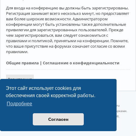
Для входа на конференцию вы должны быть зарегистрированы.
Регистрация занимает всего несколько минут, но предоставляет
вам более широкие возможности. Администратором
конференции могут быть установлены также дополнительные
привилегии для зарегистрированных пользователей. Прежде
чем зарегистрироваться, вам следует ознакомиться с
правилами и политикой, принятыми на конференции. Помните,
что ваше присутствие на форумах означает согласие со всеми
правилами.
Общие правила
|
Соглашение о конфиденциальности
Регистрация
Этот сайт использует cookies для
обеспечения своей корректной работы.
©2022-2026, Русскоязычное сообщество Arch Linux.
Подробнее
Linux 6.18.40-1-lts x86_64 GNU/Linux 2026-07-26 08:48:12 |
vps reg.ru
Название и логотип Arch Linux ™ являются признанными торговыми марками.
Linux ® — зарегистрированная торговая марка Linus Torvalds и LMI.
Согласен
Конфиденциальность
|
Правила