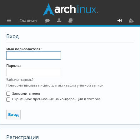
Главная
с
о
аг
о
х
ег
Вход
ы
ру
ру
ку
о
и
л
м
зк
м
д
ст
Имя пользователя:
к
и
е
р
Пароль:
и
н
а
та
ц
Забыли пароль?
Повторно выслать письмо для активации учётной записи
ц
и
Запомнить меня
и
я
Скрыть моё пребывание на конференции в этот раз
я
Регистрация