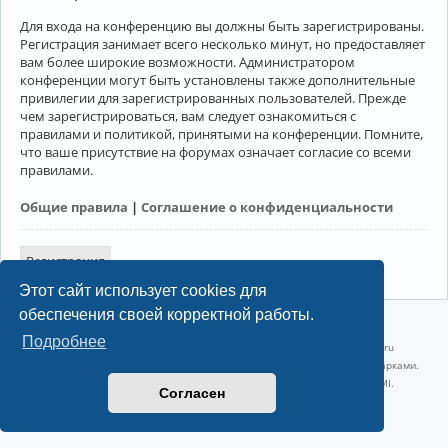
Для входа на конференцию вы должны быть зарегистрированы.
Регистрация занимает всего несколько минут, но предоставляет
вам более широкие возможности. Администратором
конференции могут быть установлены также дополнительные
привилегии для зарегистрированных пользователей. Прежде
чем зарегистрироваться, вам следует ознакомиться с
правилами и политикой, принятыми на конференции. Помните,
что ваше присутствие на форумах означает согласие со всеми
правилами.
Общие правила
|
Соглашение о конфиденциальности
Регистрация
Этот сайт использует cookies для
обеспечения своей корректной работы.
©2022-2026, Русскоязычное сообщество Arch Linux.
Подробнее
Linux 6.18.40-1-lts x86_64 GNU/Linux 2026-07-26 08:48:12 |
vps reg.ru
Название и логотип Arch Linux ™ являются признанными торговыми марками.
Linux ® — зарегистрированная торговая марка Linus Torvalds и LMI.
Согласен
Конфиденциальность
|
Правила